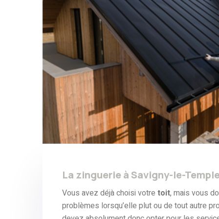
La zinguerie à Savigny-le-Temple
Vous avez déjà choisi votre
toit
, mais vous d
problèmes lorsqu’elle plut ou de tout autre p
devez absolument donc opter pour les servic