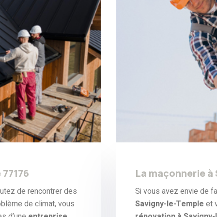
 77176
La maçonnerie à 
outez de rencontrer des
Si vous avez envie de fa
roblème de climat, vous
Savigny-le-Temple
et 
es d’une
entreprise
rénovation à Savigny