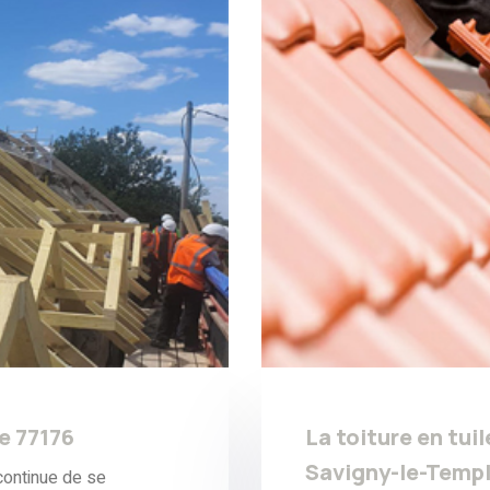
e 77176
La toiture en tuil
Savigny-le-Templ
ontinue de se