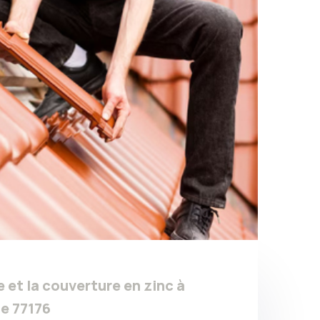
e et la couverture en zinc à
e 77176