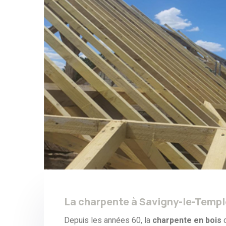
La charpente à Savigny-le-Templ
Depuis les années 60, la
charpente en bois
c