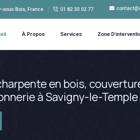
contact@
y-sous-Bois, France
01 82 30 02 77
eil
À Propos
Services
Zone D'interventi
harpente en bois, couverture
çonnerie à Savigny-le-Temple