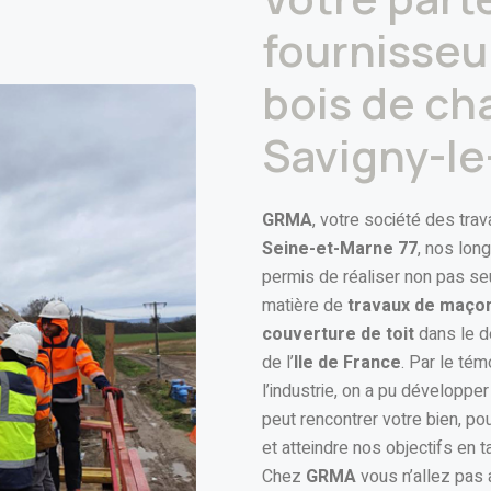
fournisseur
bois de ch
Savigny-le
GRMA
, votre société des tra
Seine-et-Marne 77
, nos lon
permis de réaliser non pas se
matière de
travaux de maço
couverture de toit
dans le d
de l’
Ile de France
. Par le tém
l’industrie, on a pu développe
peut rencontrer votre bien, pou
et atteindre nos objectifs en 
Chez
GRMA
vous n’allez pas 