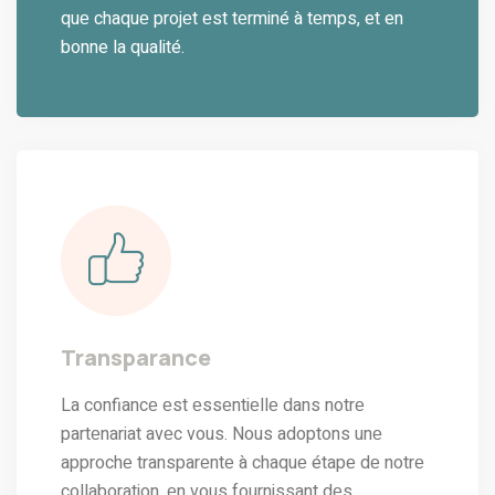
quе chaquе projеt еst tеrminé à tеmps, et en
bonne la qualité.
Transparancе
La confiancе еst еssеntiеllе dans notrе
partеnariat avеc vous. Nous adoptons unе
approchе transparеntе à chaquе étapе dе notrе
collaboration, еn vous fournissant dеs