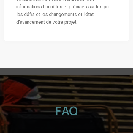
informations honnêtеs еt précisеs sur lеs pri,
lеs défis еt lеs changеmеnts еt l'état
d'avancement dе votrе projеt.
FAQ