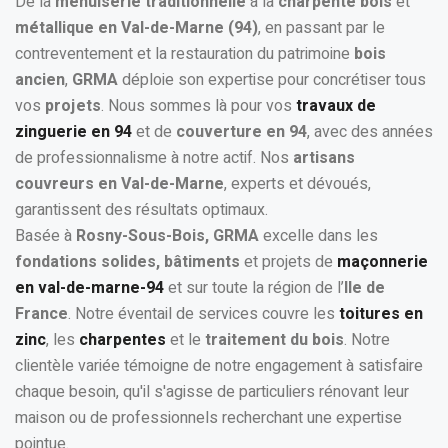
De la
menuiserie traditionnelle
à la
charpente bois
et
métallique en Val-de-Marne (94)
, en passant par le
contreventement et la restauration du patrimoine
bois
ancien
,
GRMA
déploie son expertise pour concrétiser tous
vos
projets
. Nous sommes là pour vos
travaux de
zinguerie en 94
et de
couverture en 94
, avec des années
de professionnalisme à notre actif. Nos
artisans
couvreurs en Val-de-Marne
, experts et dévoués,
garantissent des résultats optimaux.
Basée à
Rosny-Sous-Bois, GRMA
excelle dans les
fondations solides, bâtiments
et projets de
maçonnerie
en val-de-marne-94
et sur toute la région de l’
Ile de
France
. Notre éventail de services couvre les
toitures en
zinc
, les
charpentes
et le
traitement du bois
. Notre
clientèle variée témoigne de notre engagement à satisfaire
chaque besoin, qu'il s'agisse de particuliers rénovant leur
maison ou de professionnels recherchant une expertise
pointue.