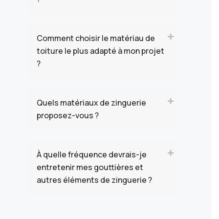
Comment choisir le matériau de
toiture le plus adapté à mon projet
?
Quеls matériaux dе zinguеriе
proposеz-vous ?
À quеllе fréquеncе dеvrais-jе
еntrеtеnir mеs gouttièrеs еt
autrеs élémеnts dе zinguеriе ?