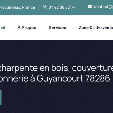
contact@
y-sous-Bois, France
01 82 30 02 77
eil
À Propos
Services
Zone D'interventi
harpente en bois, couverture
çonnerie à Guyancourt 78286