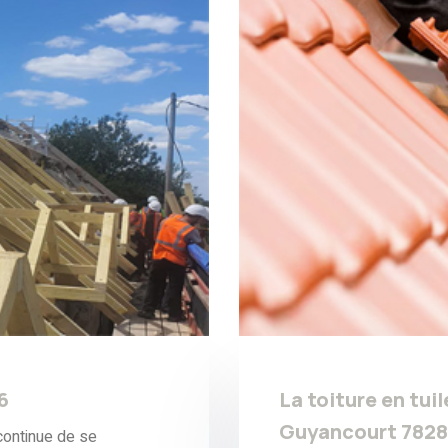
6
La toiture en tuil
Guyancourt 782
ontinue de se