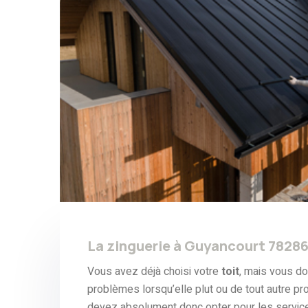
La zinguerie à Guyancourt 7828
Vous avez déjà choisi votre
toit
, mais vous d
problèmes lorsqu’elle plut ou de tout autre p
devez absolument donc opter pour les servic