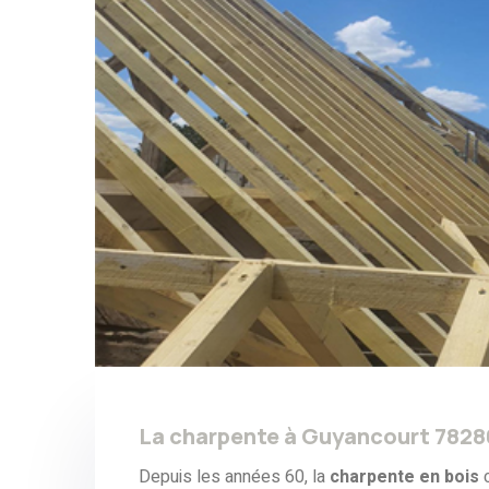
La charpente à Guyancourt 7828
Depuis les années 60, la
charpente en bois
c