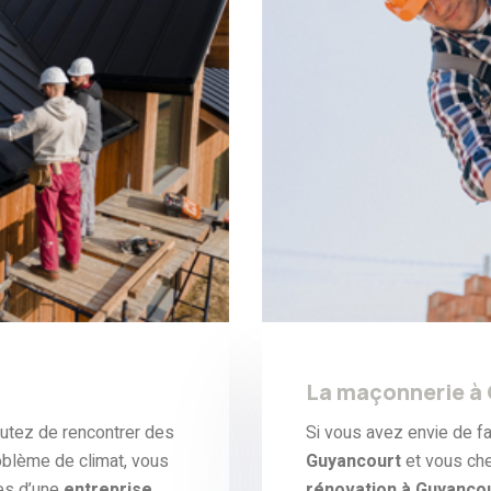
6
La maçonnerie à
outez de rencontrer des
Si vous avez envie de fa
roblème de climat, vous
Guyancourt
et vous ch
es d’une
entreprise
rénovation à Guyanco