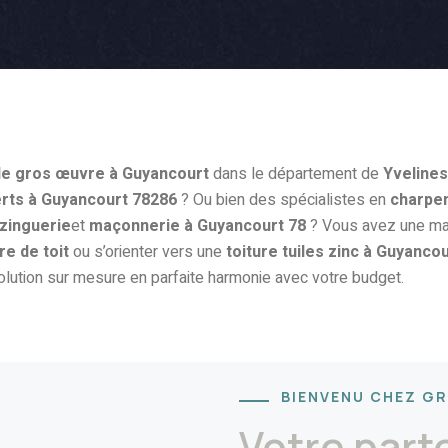
de gros œuvre à Guyancourt
dans le département de
Yvelines
rts à Guyancourt 78286
? Ou bien des spécialistes en
charpen
 zinguerie
et
maçonnerie à Guyancourt 78
? Vous avez une ma
e de toit
ou s’orienter vers une
toiture tuiles zinc à Guyanco
olution sur mesure en parfaite harmonie avec votre budget.
BIENVENU CHEZ G
Votre part