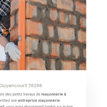
 Guyancourt 78286
ire des petits travaux de
maçonnerie à
erchez une
entreprise maçonnerie
urt
, vous avez absolument tombé sur le bon