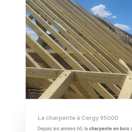
La charpente à Cergy 95000
Depuis les années 60, la
charpente en bois
c