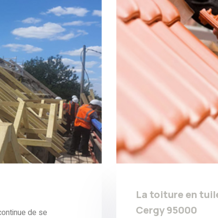
La toiture en tuil
Cergy 95000
ontinue de se