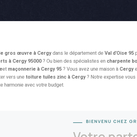
de gros œuvre à Cergy
dans le département de
Val d'Oise 95
p
rts à Cergy 95000
? Ou bien des spécialistes en
charpente bo
ie
et
maçonnerie à Cergy 95
? Vous avez une maison à
Cergy
e
ter vers une
toiture tuiles zinc à Cergy
? Notre expertise vous
te harmonie avec votre budget.
BIENVENU CHEZ G
Votre part