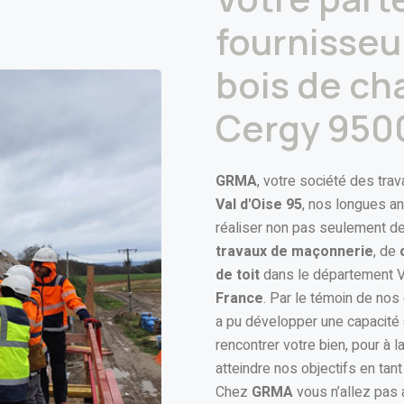
fournisseur
bois de ch
Cergy 950
GRMA
, votre société des tra
Val d'Oise 95
, nos longues a
réaliser non pas seulement de
travaux de maçonnerie
, de
de toit
dans le département Val
France
. Par le témoin de nos c
a pu développer une capacité 
rencontrer votre bien, pour à l
atteindre nos objectifs en tan
Chez
GRMA
vous n’allez pas 