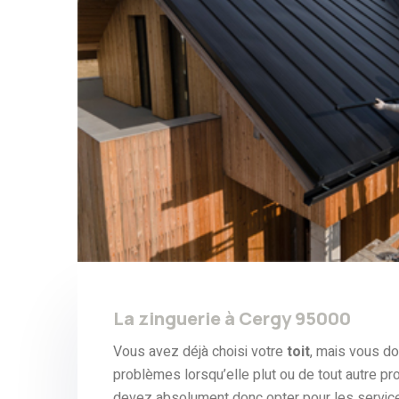
La zinguerie à Cergy 95000
Vous avez déjà choisi votre
toit
, mais vous d
problèmes lorsqu’elle plut ou de tout autre p
devez absolument donc opter pour les servic