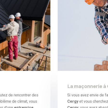
La maçonnerie à
outez de rencontrer des
Si vous avez envie de fa
roblème de climat, vous
Cergy
et vous cherche
es d’une
entreprise
Cergy
, vous avez absol