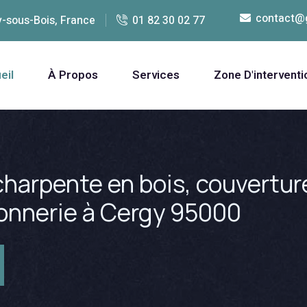
contact@
y-sous-Bois, France
01 82 30 02 77
eil
À Propos
Services
Zone D'interventi
harpente en bois, couverture
çonnerie à Cergy 95000